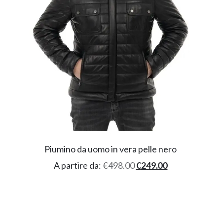
Piumino da uomo in vera pelle nero
A partire da:
€
498.00
€
249.00