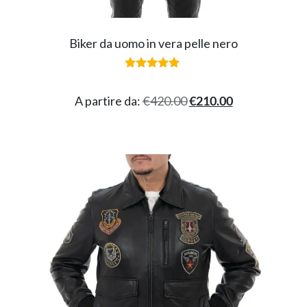
Biker da uomo in vera pelle nero
Valutato
5.00
su 5
A partire da:
€
420.00
€
210.00