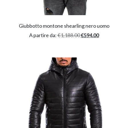
Giubbotto montone shearling nero uomo
A partire da:
€
1,188.00
€
594.00