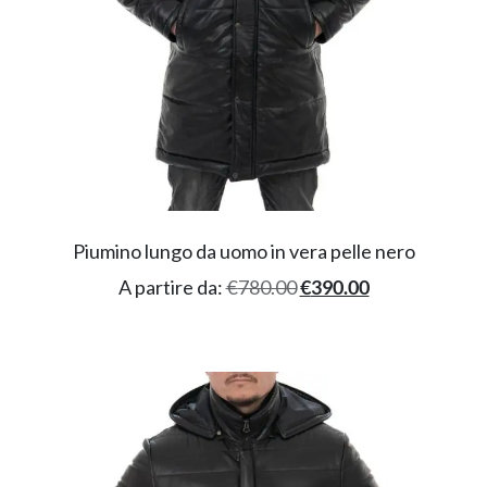
Piumino lungo da uomo in vera pelle nero
A partire da:
€
780.00
€
390.00