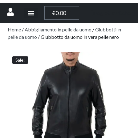
[weglot_switcher]
€
0.00
Home
/
Abbigliamento in pelle da uomo
/
Giubbotti in
pelle da uomo
/ Giubbotto da uomo in vera pelle nero
Sale!