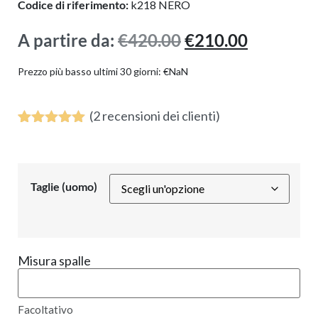
Codice di riferimento:
k218 NERO
A partire da:
€
420.00
€
210.00
Prezzo più basso ultimi 30 giorni:
€
NaN
(
2
recensioni dei clienti)
Valutato
1
5.00
su 5
su base
di
Taglie (uomo)
recensioni
Misura spalle
Facoltativo