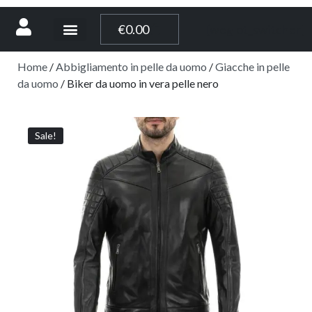
[weglot_switcher]
€
0.00
Home
/
Abbigliamento in pelle da uomo
/
Giacche in pelle
da uomo
/ Biker da uomo in vera pelle nero
Sale!