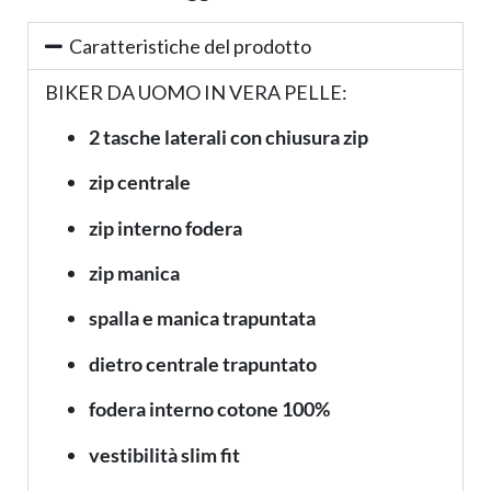
Caratteristiche del prodotto
BIKER DA UOMO IN VERA PELLE:
2 tasche laterali con chiusura zip
zip centrale
zip interno fodera
zip manica
spalla e manica trapuntata
dietro centrale trapuntato
fodera interno cotone 100%
vestibilità slim fit