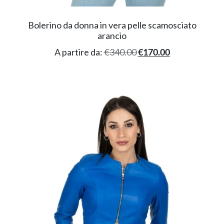
Bolerino da donna in vera pelle scamosciato
arancio
A partire da:
€
340.00
€
170.00