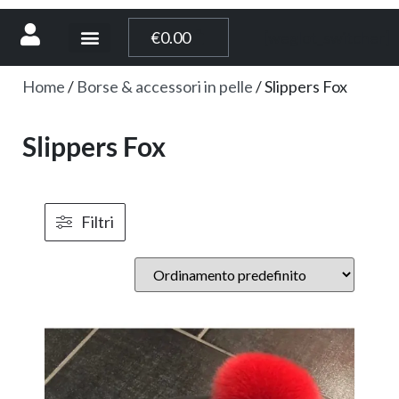
[weglot_switcher]
€
0.00
Home
/
Borse & accessori in pelle
/ Slippers Fox
Slippers Fox
Filtri