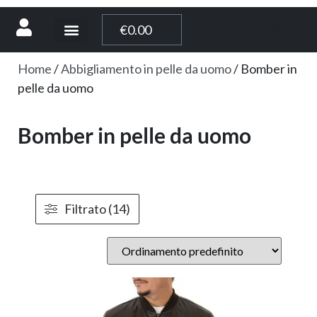
[weglot_switcher]
€
0.00
Home
/
Abbigliamento in pelle da uomo
/ Bomber in
pelle da uomo
Bomber in pelle da uomo
Filtrato (14)