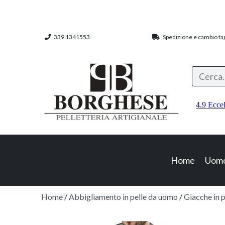
339 1341553
Spedizione e cambio tagl
Home
Uom
Home
/
Abbigliamento in pelle da uomo
/
Giacche in 