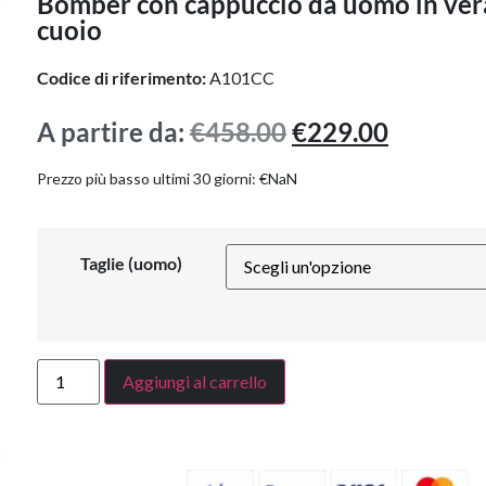
Bomber con cappuccio da uomo in vera
cuoio
Codice di riferimento:
A101CC
A partire da:
€
458.00
€
229.00
Prezzo più basso ultimi 30 giorni:
€
NaN
Taglie (uomo)
Aggiungi al carrello