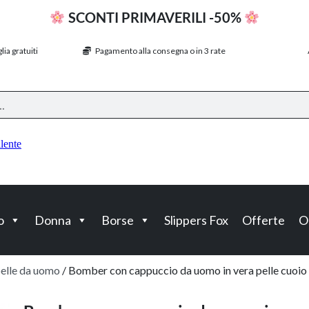
SCONTI PRIMAVERILI -50%
ia gratuiti
Pagamento alla consegna o in 3 rate
o
Donna
Borse
Slippers Fox
Offerte
O
pelle da uomo
/ Bomber con cappuccio da uomo in vera pelle cuoio