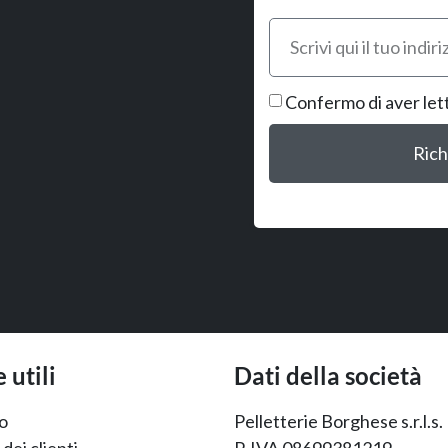
Confermo di aver let
Rich
 utili
Dati della società
o
Pelletterie Borghese s.r.l.s.
dei clienti
P. IVA 08699381219