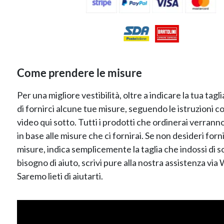
Come prendere le misure
Per una migliore vestibilità, oltre a indicare la tua tagl
di fornirci alcune tue misure, seguendo le istruzioni 
video qui sotto. Tutti i prodotti che ordinerai verrann
in base alle misure che ci fornirai. Se non desideri forn
misure, indica semplicemente la taglia che indossi di so
bisogno di aiuto, scrivi pure alla nostra assistenza vi
Saremo lieti di aiutarti.