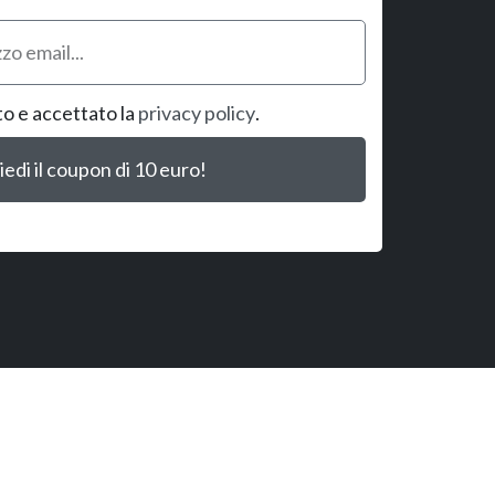
to e accettato la
privacy policy
.
iedi il coupon di 10 euro!