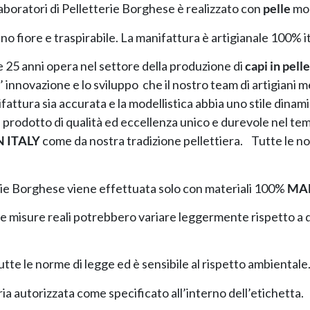
aboratori di Pelletterie Borghese è realizzato con
pelle
mor
o fiore e traspirabile. La manifattura è artigianale 100% it
 25 anni opera nel settore della produzione di
capi in pelle
le l’ innovazione e lo sviluppo che il nostro team di artigiani
ifattura sia accurata e la modellistica abbia uno stile dina
i un prodotto di qualità ed eccellenza unico e durevole nel t
 ITALY
come da nostra tradizione pellettiera. Tutte le nos
erie Borghese viene effettuata solo con materiali 100%
MAD
le misure reali potrebbero variare leggermente rispetto a qu
utte le norme di legge ed è sensibile al rispetto ambientale
ria autorizzata come specificato all’interno dell’etichetta.