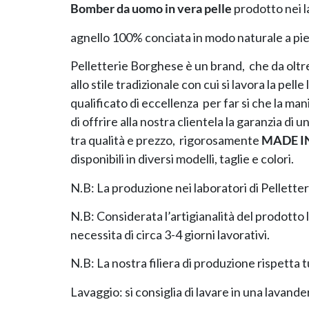
Bomber da uomo in vera pelle
prodotto nei l
agnello 100% conciata in modo naturale a pien
Pelletterie Borghese è un brand, che da oltre
allo stile tradizionale con cui si lavora la pel
qualificato di eccellenza per far si che la man
di offrire alla nostra clientela la garanzia d
tra qualità e prezzo, rigorosamente
MADE IN
disponibili in diversi modelli, taglie e colori.
N.B: La produzione nei laboratori di Pellett
N.B: Considerata l’artigianalità del prodotto 
necessita di circa 3-4 giorni lavorativi.
N.B: La nostra filiera di produzione rispetta t
Lavaggio: si consiglia di lavare in una lavande