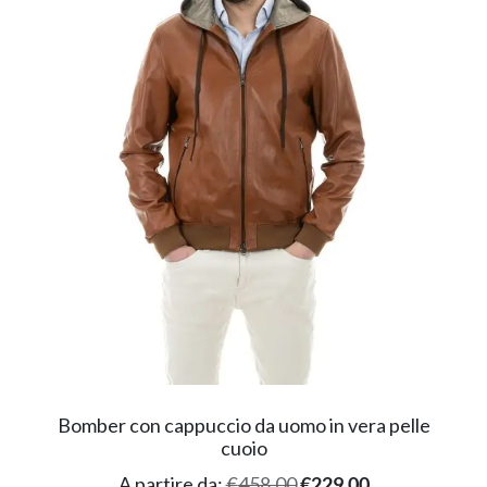
Bomber con cappuccio da uomo in vera pelle
cuoio
A partire da:
€
458.00
€
229.00