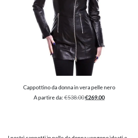
Cappottino da donna in vera pelle nero
A partire da:
€
538.00
€
269.00
I nostri cappotti in pelle da donna vengono ideati e