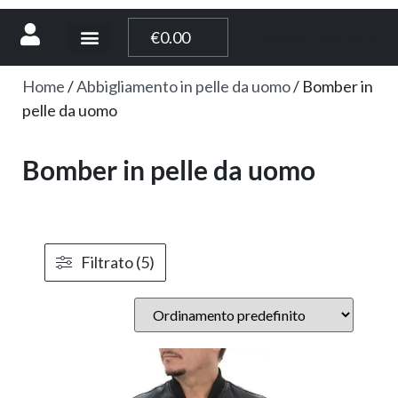
[weglot_switcher]
€
0.00
Home
/
Abbigliamento in pelle da uomo
/ Bomber in
pelle da uomo
Bomber in pelle da uomo
Filtrato (5)