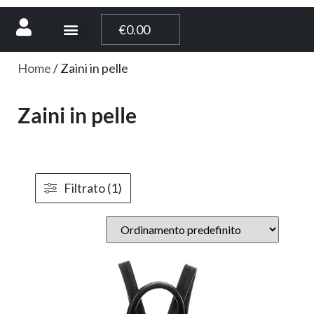
[weglot_switcher]
€
0.00
Home
/ Zaini in pelle
Zaini in pelle
Filtrato (1)