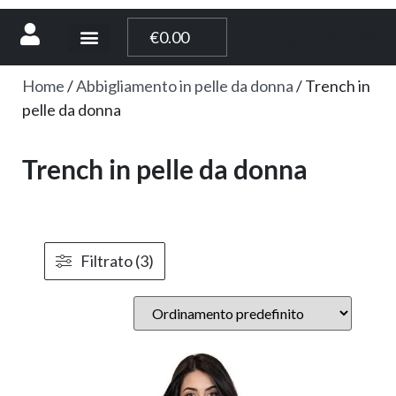
[weglot_switcher]
€
0.00
Home
/
Abbigliamento in pelle da donna
/ Trench in
pelle da donna
Trench in pelle da donna
Filtrato (3)