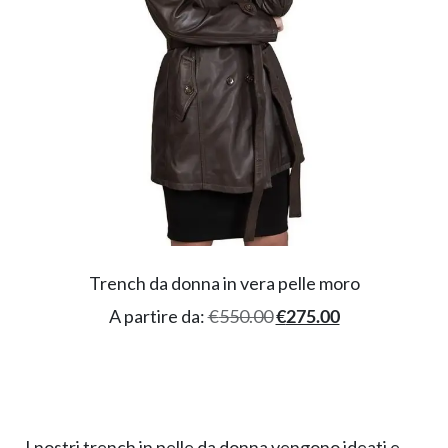
Trench da donna in vera pelle moro
A partire da:
€
550.00
€
275.00
I nostri trench in pelle da donna vengono ideati e