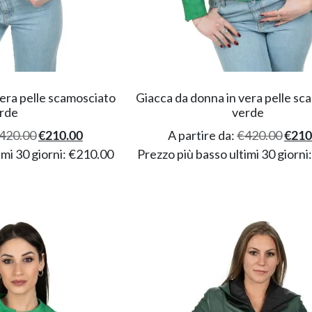
era pelle scamosciato
Giacca da donna in vera pelle sc
rde
verde
420.00
€
210.00
A partire da:
€
420.00
€
210
imi 30 giorni:
€
210.00
Prezzo più basso ultimi 30 giorni