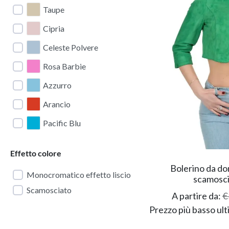
Taupe
Cipria
Celeste Polvere
Rosa Barbie
Azzurro
Arancio
Pacific Blu
Effetto colore
Bolerino da don
Monocromatico effetto liscio
scamosci
Scamosciato
A partire da:
€
Prezzo più basso ult