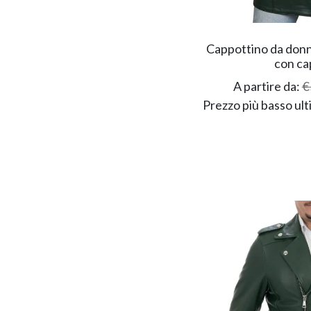
Cappottino da donna
con ca
A partire da:
€
Prezzo più basso ult