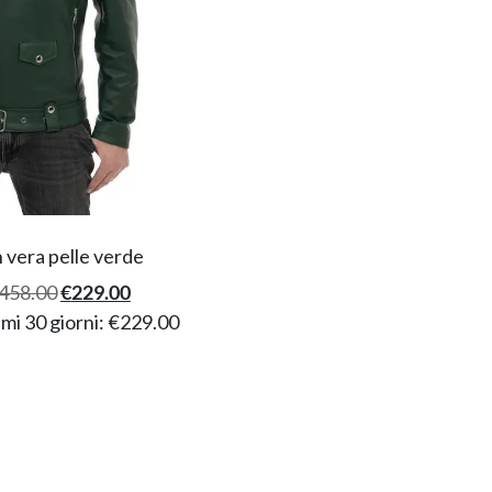
 vera pelle verde
458.00
€
229.00
imi 30 giorni:
€
229.00