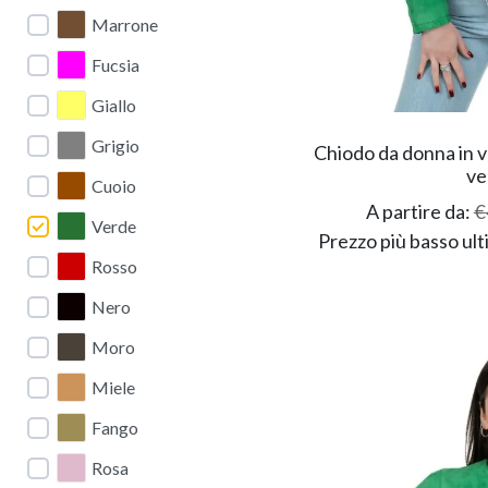
Marrone
Fucsia
Giallo
Grigio
Chiodo da donna in v
ve
Cuoio
A partire da:
€
Verde
Prezzo più basso ult
Rosso
Nero
Moro
Miele
Fango
Rosa