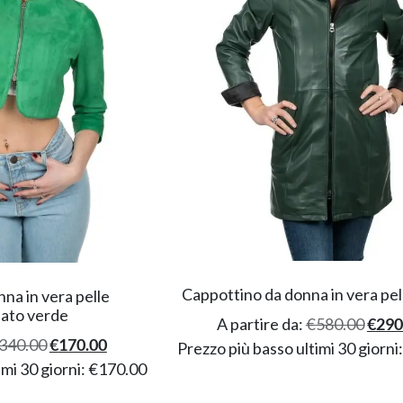
Cappottino da donna in vera pel
na in vera pelle
ato verde
A partire da:
€
580.00
€
290
340.00
€
170.00
Prezzo più basso ultimi 30 giorni
imi 30 giorni:
€
170.00