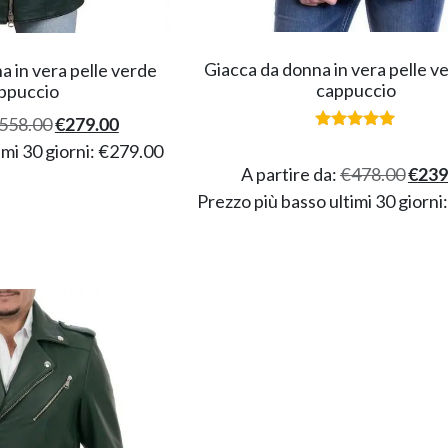
Giacca da donna in vera pelle v
 in vera pelle verde
cappuccio
ppuccio
558.00
€
279.00
Valutato
imi 30 giorni:
€
279.00
5.00
su 5
A partire da:
€
478.00
€
239
Prezzo più basso ultimi 30 giorni