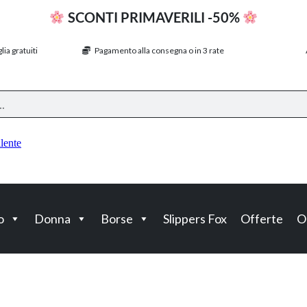
SCONTI PRIMAVERILI -50%
ia gratuiti
Pagamento alla consegna o in 3 rate
o
Donna
Borse
Slippers Fox
Offerte
O