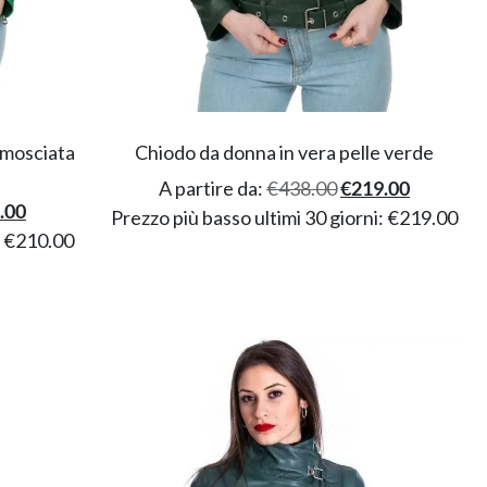
amosciata
Chiodo da donna in vera pelle verde
A partire da:
€
438.00
€
219.00
.00
Prezzo più basso ultimi 30 giorni:
€
219.00
:
€
210.00