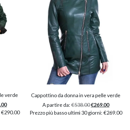
le verde
Cappottino da donna in vera pelle verde
.00
A partire da:
€
538.00
€
269.00
:
€
290.00
Prezzo più basso ultimi 30 giorni:
€
269.00