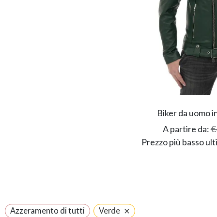
Biker da uomo in
A partire da:
€
Prezzo più basso ult
×
Azzeramento di tutti
Verde