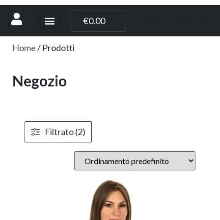
[weglot_switcher]
€
0.00
Home
/ Prodotti
Negozio
Filtrato (2)