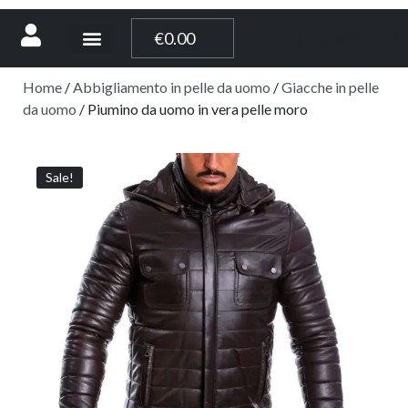
[weglot_switcher]
€
0.00
Home
/
Abbigliamento in pelle da uomo
/
Giacche in pelle
da uomo
/ Piumino da uomo in vera pelle moro
Sale!