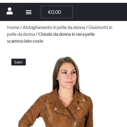
[weglot_switcher]
€
0.00
Home
/
Abbigliamento in pelle da donna
/
Giubbotti in
pelle da donna
/ Chiodo da donna in vera pelle
scamosciato cuoio
Sale!