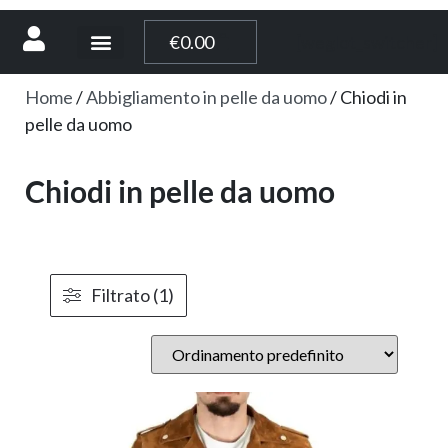
[weglot_switcher]
€
0.00
Home
/
Abbigliamento in pelle da uomo
/ Chiodi in
pelle da uomo
Chiodi in pelle da uomo
Filtrato (1)