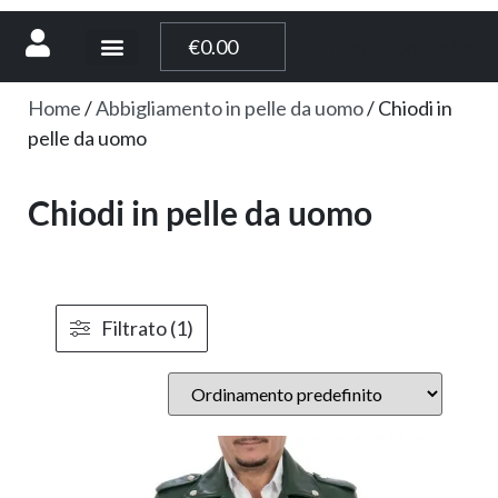
[weglot_switcher]
€
0.00
Home
/
Abbigliamento in pelle da uomo
/ Chiodi in
pelle da uomo
Chiodi in pelle da uomo
Filtrato (1)