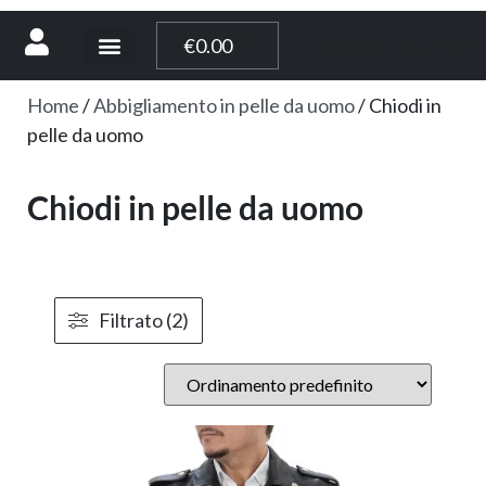
[weglot_switcher]
€
0.00
Home
/
Abbigliamento in pelle da uomo
/ Chiodi in
pelle da uomo
Chiodi in pelle da uomo
Filtrato (2)