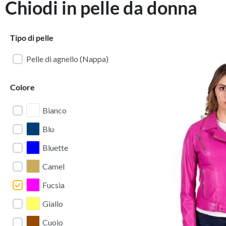
Chiodi in pelle da donna
Tipo di pelle
Pelle di agnello (Nappa)
Colore
Bianco
Blu
Bluette
Camel
Fucsia
Giallo
Cuoio