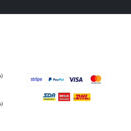
A)
A)