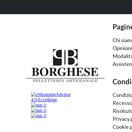
Pagine
Chi siam
Opinioni 
Modalità
Assisten
Condi
Condizio
Recesso,
Risoluzi
Privacy 
Cookie p