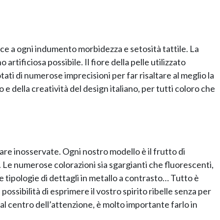
isce a ogni indumento morbidezza e setosità tattile. La
rtificiosa possibile. Il fiore della pelle utilizzato
tati di numerose imprecisioni per far risaltare al meglio la
 e della creatività del design italiano, per tutti coloro che
are inosservate. Ogni nostro modello è il frutto di
e. Le numerose colorazioni sia sgargianti che fluorescenti,
te tipologie di dettagli in metallo a contrasto… Tutto è
possibilità di esprimere il vostro spirito ribelle senza per
al centro dell’attenzione, è molto importante farlo in