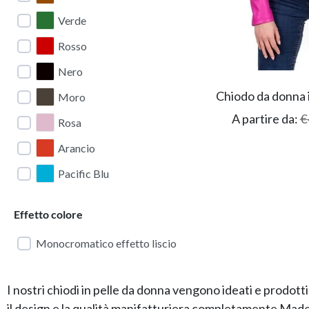
Verde
Rosso
Nero
Chiodo da donna i
Moro
A partire da:
€
Rosa
Arancio
Pacific Blu
Effetto colore
Monocromatico effetto liscio
I nostri chiodi in pelle da donna vengono ideati e prodott
il design e la qualità manifatturiera completamente Made 