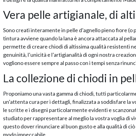
Vera pelle artigianale, di alt
Sono creati interamente in pelle d’agnello pieno fiore (o 
tintura avviene quando la lana è ancora attaccata al pellame
permette di creare chiodi di altissima qualità resistenti n
genuinità, l’unicità e l’artigianalità di ogni nostra creazi
vogliono essere sempre al passo con i tempi senza rinuncia
La collezione di chiodi in pe
Proponiamo una vasta gamma di chiodi, tutti particolarment
un’attenta cura per i dettagli, finalizzata a soddisfare la
le scritte e i disegni particolarmente evidenti e scanzonati
studiato per rappresentare al meglio la vostra voglia di viv
questo dover rinunciare al buon gusto e alla qualità di ci
modo impeccabile.