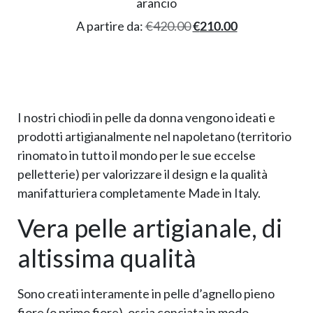
arancio
A partire da:
€
420.00
€
210.00
I nostri chiodi in pelle da donna vengono ideati e
prodotti artigianalmente nel napoletano (territorio
rinomato in tutto il mondo per le sue eccelse
pelletterie) per valorizzare il design e la qualità
manifatturiera completamente Made in Italy.
Vera pelle artigianale, di
altissima qualità
Sono creati interamente in pelle d’agnello pieno
fiore (o primo fiore), ossia conciata in modo