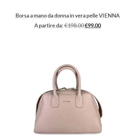
Borsa a mano da donna in vera pelle VIENNA
A partire da:
€
198.00
€
99.00