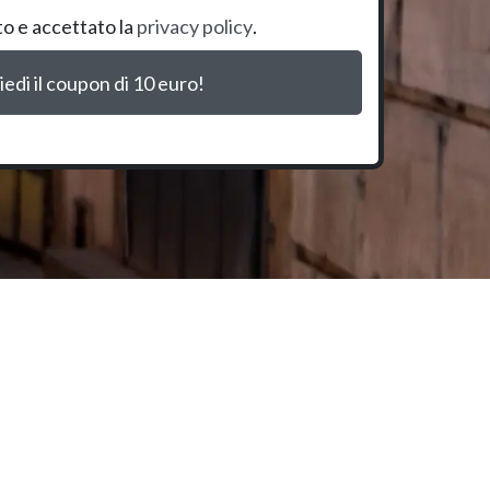
to e accettato la
privacy policy
.
iedi il coupon di 10 euro!