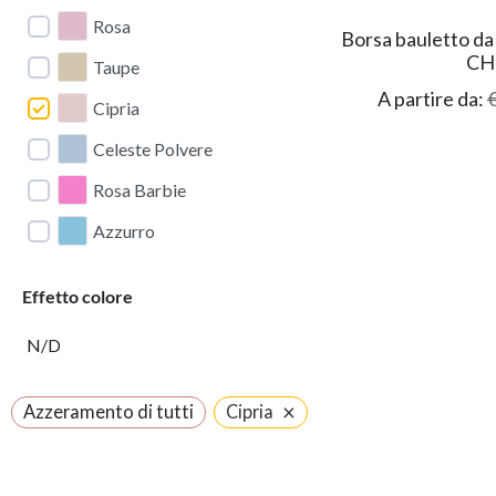
Rosa
Borsa bauletto da 
CH
Taupe
A partire da:
Cipria
Celeste Polvere
Rosa Barbie
Azzurro
Effetto colore
N/D
×
Azzeramento di tutti
Cipria