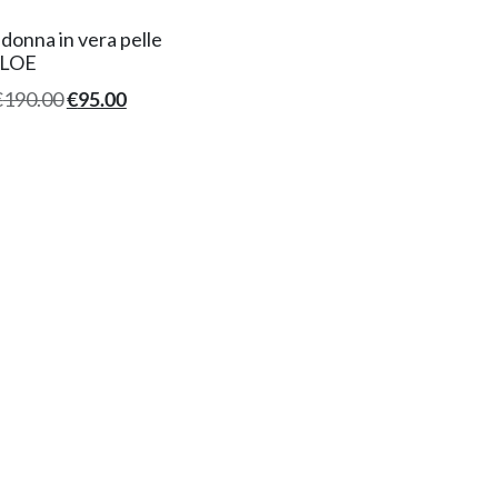
donna in vera pelle
LOE
€
190.00
€
95.00