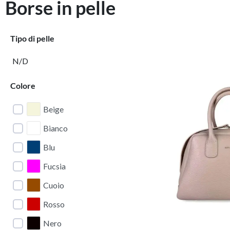
Borse in pelle
Tipo di pelle
N/D
Colore
Beige
Bianco
Blu
Fucsia
Cuoio
Rosso
Nero