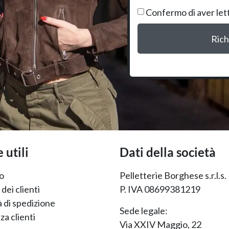
Confermo di aver let
Rich
 utili
Dati della società
o
Pelletterie Borghese s.r.l.s.
dei clienti
P. IVA 08699381219
 di spedizione
Sede legale:
za clienti
Via XXIV Maggio, 22