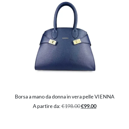
Borsa a mano da donna in vera pelle VIENNA
A partire da:
€
198.00
€
99.00