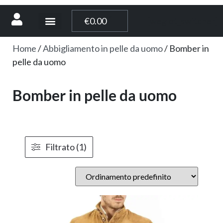
[weglot_switcher]
€
0.00
Home
/
Abbigliamento in pelle da uomo
/ Bomber in
pelle da uomo
Bomber in pelle da uomo
Filtrato (1)