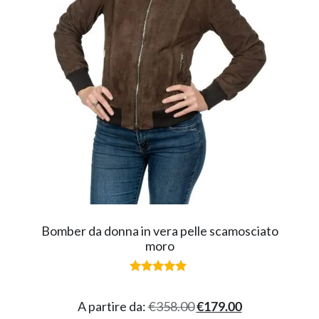
Bomber da donna in vera pelle scamosciato
moro
Valutato
5.00
su 5
A partire da:
€
358.00
€
179.00