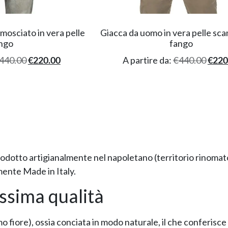
osciato in vera pelle
Giacca da uomo in vera pelle sc
ngo
fango
440.00
€
220.00
A partire da:
€
440.00
€
220
rodotto artigianalmente nel napoletano (territorio rinomato 
mente Made in Italy.
issima qualità
mo fiore), ossia conciata in modo naturale, il che conferisc