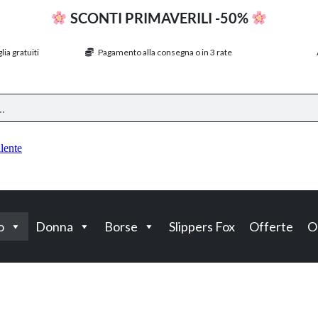
SCONTI PRIMAVERILI -50%
ia gratuiti
Pagamento alla consegna o in 3 rate
o
Donna
Borse
Slippers Fox
Offerte
O