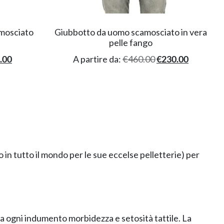
amosciato
Giubbotto da uomo scamosciato in vera
pelle fango
.00
A partire da:
€
460.00
€
230.00
in tutto il mondo per le sue eccelse pelletterie) per
e a ogni indumento morbidezza e setosità tattile. La