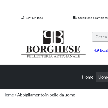
339 1341553
Spedizione e cambio tagl
Home
Uom
Home
/ Abbigliamento in pelle da uomo