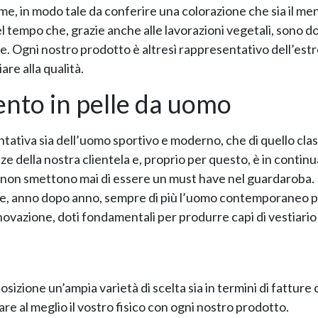
, in modo tale da conferire una colorazione che sia il meno a
el tempo che, grazie anche alle lavorazioni vegetali, sono do
one. Ogni nostro prodotto è altresì rappresentativo dell’estro
re alla qualità.
ento in pelle da uomo
iva sia dell’uomo sportivo e moderno, che di quello classi
e della nostra clientela e, proprio per questo, è in continu
on smettono mai di essere un must have nel guardaroba. L’e
sfare, anno dopo anno, sempre di più l’uomo contemporaneo
’innovazione, doti fondamentali per produrre capi di vestiari
izione un’ampia varietà di scelta sia in termini di fatture ch
are al meglio il vostro fisico con ogni nostro prodotto.