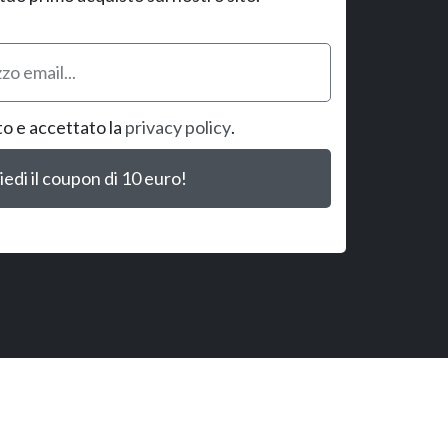
to e accettato la
privacy policy
.
iedi il coupon di 10 euro!