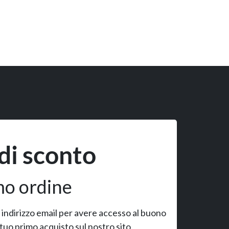
di sconto
mo ordine
uo indirizzo email per avere accesso al buono
 tuo primo acquisto sul nostro sito.