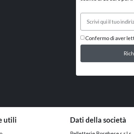
Confermo di aver let
Rich
 utili
Dati della società
o
Pelletterie Borghese s.r.l.s.