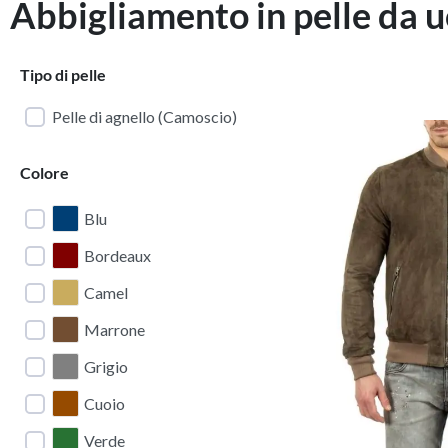
Abbigliamento in pelle da 
Tipo di pelle
Pelle di agnello (Camoscio)
Colore
Blu
Bordeaux
Camel
Marrone
Grigio
Cuoio
Verde