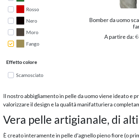
Rosso
Bomber da uomo scam
Nero
fa
Moro
A partire da:
€
Fango
Effetto colore
Scamosciato
Il nostro abbigliamento in pelle da uomo viene ideato e p
valorizzare il design e la qualità manifatturiera completa
Vera pelle artigianale, di alt
È creato interamente in pelle d’agnello pieno fiore (o pri