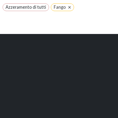
×
Azzeramento di tutti
Fango