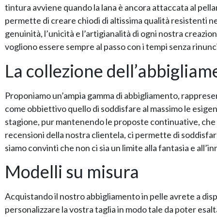
tintura avviene quando la lana è ancora attaccata al pellame
permette di creare chiodi di altissima qualità resistenti n
genuinità, l’unicità e l’artigianalità di ogni nostra creazi
vogliono essere sempre al passo con i tempi senza rinuncia
La collezione dell’abbigliam
Proponiamo un’ampia gamma di abbigliamento, rappresentat
come obbiettivo quello di soddisfare al massimo le esigenz
stagione, pur mantenendo le proposte continuative, che n
recensioni della nostra clientela, ci permette di soddi
siamo convinti che non ci sia un limite alla fantasia e all
Modelli su misura
Acquistando il nostro abbigliamento in pelle avrete a dispos
personalizzare la vostra taglia in modo tale da poter esalt