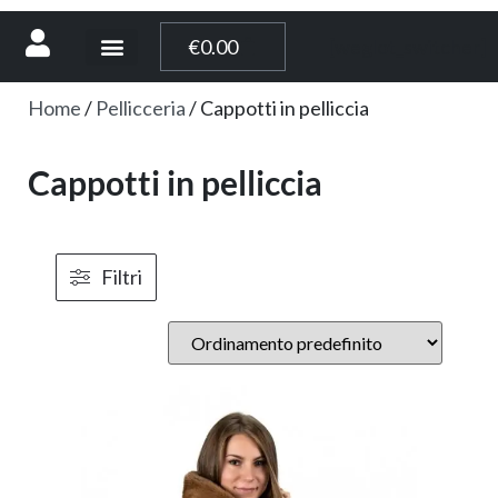
[weglot_switcher]
€
0.00
Home
/
Pellicceria
/ Cappotti in pelliccia
Cappotti in pelliccia
Filtri