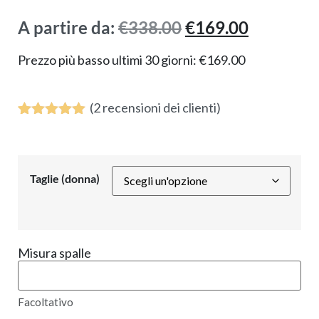
A partire da:
€
338.00
€
169.00
Prezzo più basso ultimi 30 giorni:
€
169.00
(
2
recensioni dei clienti)
Valutato
1
5.00
su 5
su base
di
Taglie (donna)
recensioni
Misura spalle
Facoltativo